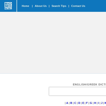
Home
|
About Us
|
Search Tips
|
Contact Us
ENGLISH/GREEK DIC
|
A
|
B
|
C
|
D
|
E
|
F
|
G
|
H
|
I
|
J
|